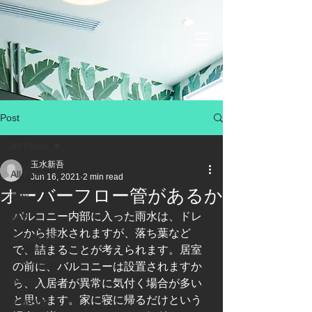
Post
All Posts
玉水新吾
All Posts
Jun 16, 2021
2 min read
オーバーフロー管があるか
屋根
バルコニー内部に入った雨水は、ドレ
外壁
ンから排水されますが、落ち葉など
外壁開口部
で、詰まることが考えられます。居室
バルコニー
の前に、バルコニーは設置されますか
その他
ら、入居者が異常に気付く場合が多い
と思います。家に寝に帰るだけという
工事現場