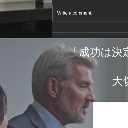
我々には、良い住まいの中で、充
分に長生きして、素晴らしい人生
Write a comment...
を楽しむ権利が残されています。
生活習慣を点検して、下記の逆を
行えば、長生きするでしょう。間
違っても、下記の通りを行なって
はなりません。 1.夫を太らせな
「
成功は決
さい、25㎏太らせたら10年早く
自由を手に出来ます。...
​