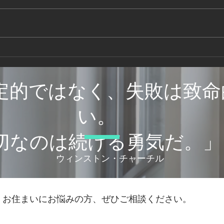
コラム⑥究極の極小住宅「塔
コラ
の家」
げ道
定的ではなく、失敗は致命
い。
大切なのは続ける勇気だ。」
© 2021by Beeplussystems
​ウィンストン・チャーチル
お住まいにお悩みの方、ぜひご相談ください。