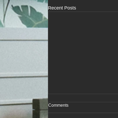
Recent Posts
コラム⑧ 亭主を早死にさせ
Comments
る10か条（Jean Mayer博士）