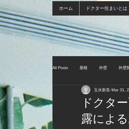
ホーム
ドクター住まいとは
All Posts
屋根
外壁
外壁
玉水新吾
Mar 31, 
ドクター
露による