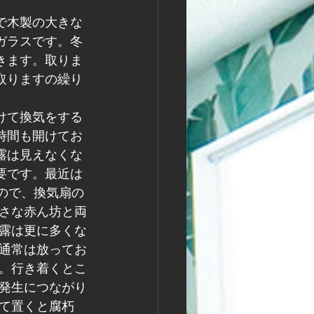
で木製の大きな
ガラスです。冬
きます。取りま
取りますの繰り
けて換気をする
時間も開けてお
露は見えなくな
要です。最近は
ので、換気扇の
さな赤ん坊と両
露は更に多くな
通常は放ってお
。行き着くとこ
発生につながり
て置くと腐朽