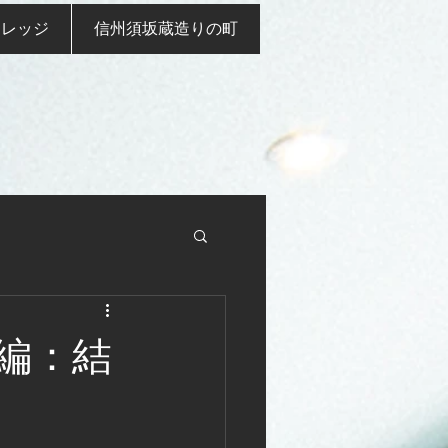
ナレッジ
信州須坂蔵造りの町
編：結