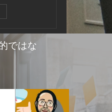
ム⑤ 住宅からの熱の逃
的ではな