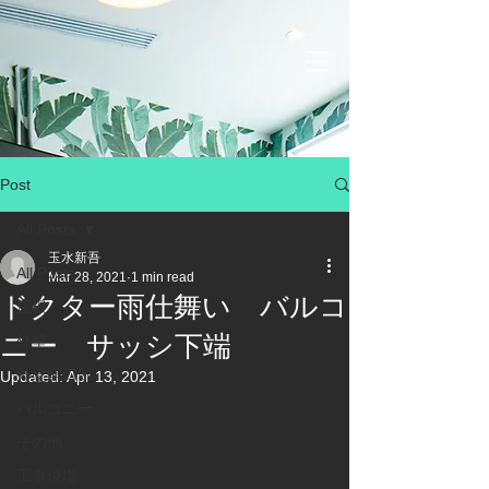
Post
All Posts
玉水新吾
All Posts
Mar 28, 2021
1 min read
ドクター雨仕舞い バルコ
屋根
ニー サッシ下端
外壁
外壁開口部
Updated:
Apr 13, 2021
バルコニー
その他
工事現場