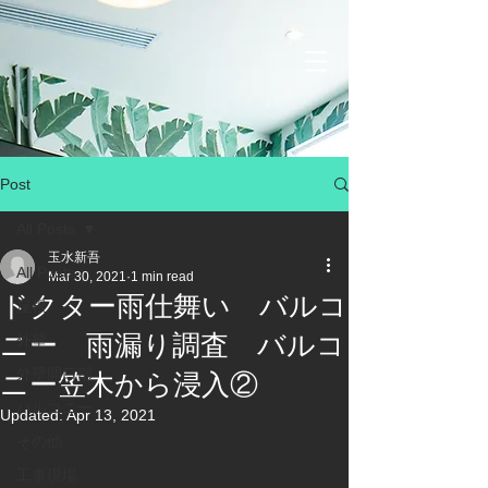
Post
All Posts
玉水新吾
All Posts
Mar 30, 2021
1 min read
ドクター雨仕舞い バルコ
屋根
ニー 雨漏り調査 バルコ
外壁
外壁開口部
ニー笠木から浸入②
バルコニー
Updated:
Apr 13, 2021
その他
工事現場