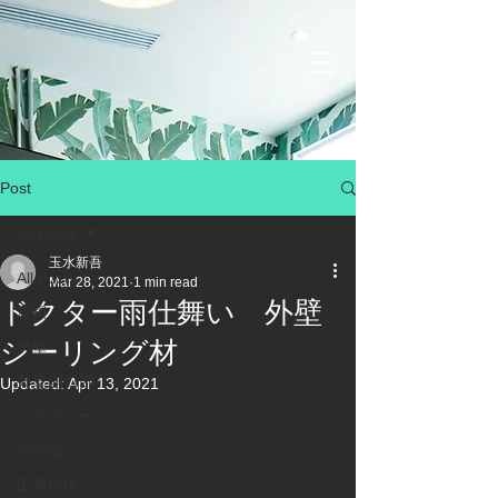
Post
All Posts
玉水新吾
All Posts
Mar 28, 2021
1 min read
ドクター雨仕舞い 外壁
屋根
シーリング材
外壁
外壁開口部
Updated:
Apr 13, 2021
バルコニー
その他
工事現場