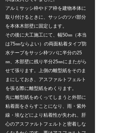
建物メンテ
アルミサッシ枠やドア枠を建物本体に
取り付けるときに、サッシのツバ部分
を本体木部壁に固定します。
その後に大工施工にて、幅50㎜（本当
は75㎜ならよい）の両面粘着タイプ防
水テープをサッシ枠ツバに半分の25
㎜、木部壁に残り半分25㎜にまたがら
せて張ります。上側の離型紙をそのま
まにしておき、アスファルトフェルト
を張る際に離型紙をめくります。
先に離型紙をめくってしまうと外部に
粘着面をさらすことになり、雨・紫外
線・埃などにより粘着性が失われ、肝
心のアスファルトフェルトと密着しな
くなるからです。要はアスファルトフ