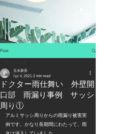
Post
All Posts
玉水新吾
All Posts
Apr 4, 2021
2 min read
ドクター雨仕舞い 外壁開
屋根
口部 雨漏り事例 サッシ
外壁
外壁開口部
周り①
バルコニー
アルミサッシ周りからの雨漏り被害実
その他
例です。かなり長期間にわたって、雨
工事現場
水は浸入していました。