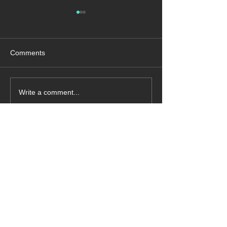
Comments
Write a comment...
外壁と配管・配線取合い
壁にヒートブリ
はどうか
いか
お住まいにお悩みの方、ぜひご相
談ください。
「
成功は決定的ではな
く、失敗は致命的ではな
ご相談内容をご記入ください
い。
​大切なのは続ける勇気