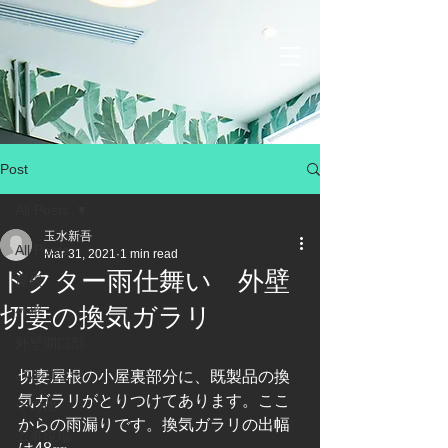
Post
All Posts
玉水新吾
All Posts
Mar 31, 2021
1 min read
ドクター雨仕舞い 外壁
屋根
切妻の換気ガラリ
外壁
外壁開口部
バルコニー
切妻屋根の小屋裏部分に、既製品の換
気ガラリがとりつけてあります。ここ
その他
からの雨漏りです。換気ガラリの出幅
工事現場