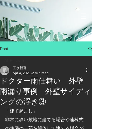
Post
All Posts
玉水新吾
All Posts
Apr 4, 2021
2 min read
ドクター雨仕舞い 外壁
屋根
雨漏り事例 外壁サイディ
外壁
外壁開口部
ングの浮き③
バルコニー
「建て起こし」
その他
非常に狭い敷地に建てる場合や連棟式
工事現場
の住宅の一部を解体して建てる場合が