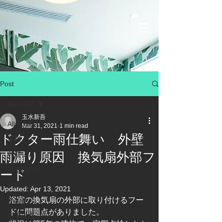
Post
All Posts
玉水新吾
All Posts
Mar 31, 2021
1 min read
ドクター雨仕舞い 外壁
屋根
雨漏り原因 換気扇外部フ
外壁
外壁開口部
ード
バルコニー
Updated:
Apr 13, 2021
浴室の換気扇の外部に取り付けるフー
その他
ドに問題点がありました。
工事現場