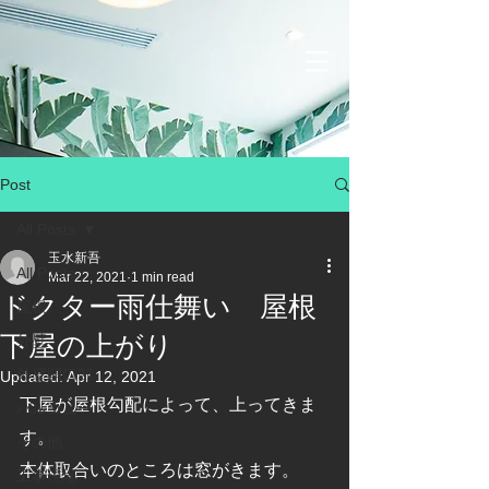
Post
All Posts
玉水新吾
All Posts
Mar 22, 2021
1 min read
ドクター雨仕舞い 屋根
屋根
下屋の上がり
外壁
外壁開口部
Updated:
Apr 12, 2021
下屋が屋根勾配によって、上ってきま
バルコニー
す。
その他
本体取合いのところは窓がきます。
工事現場