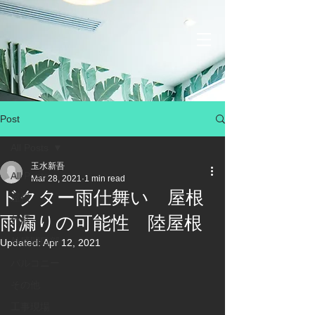
Post
All Posts
玉水新吾
All Posts
Mar 28, 2021
1 min read
ドクター雨仕舞い 屋根
屋根
雨漏りの可能性 陸屋根
外壁
外壁開口部
Updated:
Apr 12, 2021
バルコニー
その他
工事現場