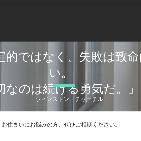
小屋裏の断熱材に隙間はない
小屋
か
どう
定的ではなく、失敗は致命
い。
大切なのは続ける勇気だ。」
© 2021by Beeplussystems
​ウィンストン・チャーチル
お住まいにお悩みの方、ぜひご相談ください。