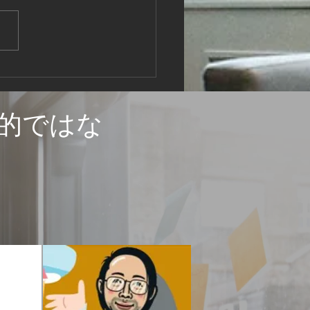
筋交い・振れ止め施工は
か
的ではな