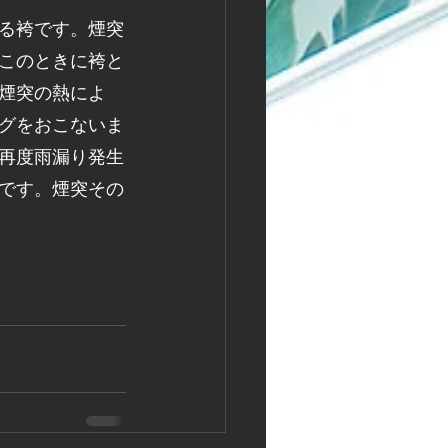
る袴です。煙突
このときに袴と
煙突の熱によ
グをおこないま
再度雨漏り発生
です。煙突その