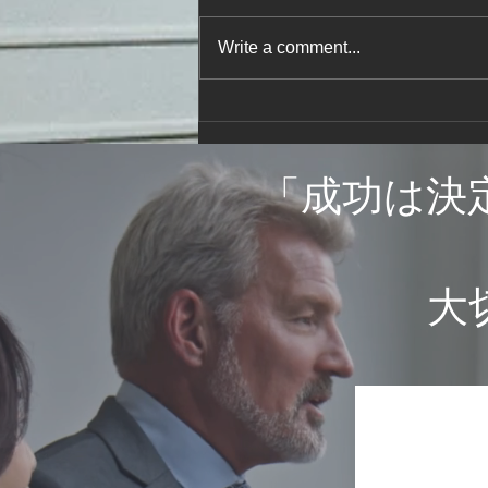
Write a comment...
小屋裏物入れの補強はどうか
「
成功は決
​