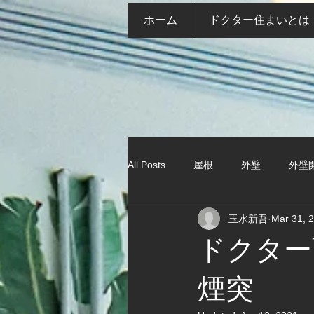
ホーム
ドクター住まいとは
All Posts
屋根
外壁
外壁
玉水新吾
Mar 31, 
ドクタ
煙突