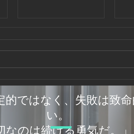
小屋裏の断熱材に隙間はない
小屋
か
どう
定的ではなく、失敗は致命
い。
大切なのは続ける勇気だ。」
© 2021by Beeplussystems