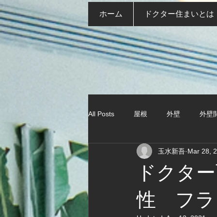
ホーム
ドクター住まいとは
All Posts
屋根
外壁
外壁
玉水新吾
Mar 28, 
ドクター
性 フラ