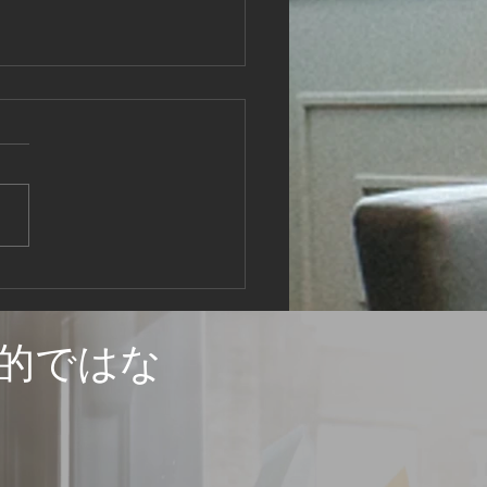
筋交い・振れ止め施工は
か
的ではな