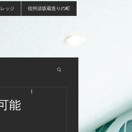
ナレッジ
信州須坂蔵造りの町
可能