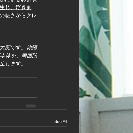
生じ、浮きま
の悪さからクレ
大変です。伸縮
庇本体を、両面防
止します。
See All