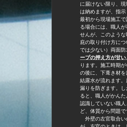
に届けない限り、現
は納めますが、指示
最初から現場施工で
る場合には、職人が
せんが、このような
庇の取り付け方につ
では少ない）両面防
ープの押え方が甘い
ります。施工時期が
の後に、下葺き材を
結露水が流れます。
漏りを防ぎます。し
ると、職人がかんた
認識していない職人
ど、体質から問題で
　外壁の左官取合い
が、左官のときは、