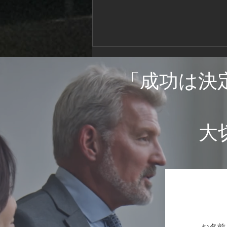
電気設備の接続に異常はない
か
「
成功は決
​