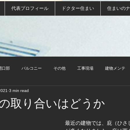
代表プロフィール
ドクター住まい
住まいの
開口部
バルコニー
その他
工事現場
建物メンテ
2021
3 min read
の取り合いはどうか
最近の建物では、庇（ひさ