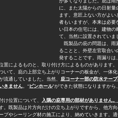
が多くなりました。庇は雨
に、また太陽からの日射量
ます。意匠上ない方がよい
者もいますが、本来は必要
い日本の住宅には、建物の
て、当然に設置されていま
　既製品の庇の問題は、雨
ることと、外壁左官取合い
発することです。雨漏りは
位置によるものと、取り付け方によるものがあります。
ついて、庇の上部立ち上がりコーナーの板金が、一体化
が流通していました。当然、
庇コーナー部の防水テープ
いきません
。“
ピンホール
”ができた状態になりますから
付け位置について、
入隅の庇専用の部材がありません。
す。既製品は片方向だけの立ち上がりですから、他方向
ープやシーリング材の施工により、納めていきます。適