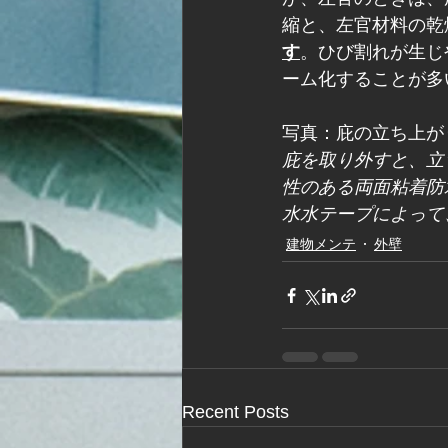
縮と、左官材料の乾
す
。ひび割れが生じ
ーム化することが多
写真：庇の立ち上が
庇を取り外すと、立
性のある両面粘着防
水水テープによって
建物メンテ
外壁
Recent Posts