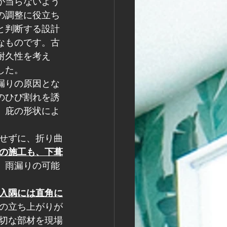
が当らないよう
の調整に役立ち
と判断する設計
なものです。古
耐久性を考え
した。
漏りの原因とな
のひび割れを誘
、庇の形状によ
せずに、折り曲
の施工も、下葺
、雨漏りの可能
入隅には直角に
の立ち上がりが
切な部材を現場