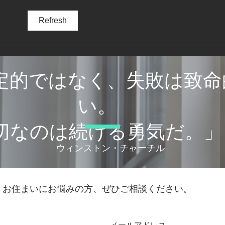
タイル・レンガの白華現象は
鉄部
Refresh
ないか
期を
定的ではなく、失敗は致命
い。
大切なのは続ける勇気だ。」
© 2021by Beeplussystems
​ウィンストン・チャーチル
お住まいにお悩みの方、ぜひご相談ください。