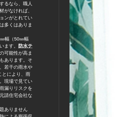
するなら、職人
材がなければ、
ョンがとれてい
は多くはありま
㎜幅（50㎜幅
います。
防水テ
の可能性が高ま
もあります。そ
、若干の雨水や
ことにより、雨
。現場で見てい
雨漏りリスクを
元請住宅会社な
題ありません
熱による膨張収