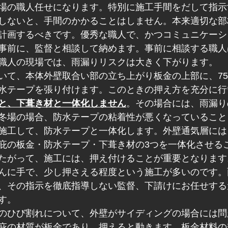
場の職人任せになります。特別に施工手間をだして指示
しないと、手間のかかることはしません。本来適切な部
計画するべきです。優秀な職人で、かつコミュニケーシ
事前に、監督と相談して納めます。事前に相談する職人
職人の現場では、雨漏りリスクは大きく下がります。
いて、本体外壁取合い部の立ち上がり板金の上部に、75
水テープを張り付けます。このときの押え方を充分に行
と、下葺き材と一体化しません
。その場合には、雨漏り
冬場の場合、防水テープの粘着性が悪くなっていること
施工して、防水テープと一体化します。外壁通気層には
庇の板金・防水テープ・下葺き材の3つを一体化させる
たがって、施工には、押え付けることが重要となります
んに手で、少し押さえる程度という施工が多いのです。
、その指示を徹底指導しない監督、下請けにお任せする
す。
のひび割れについて、外壁がサイディングの場合には問
庇の材質が板金であり、押えると動きます。板金材料の