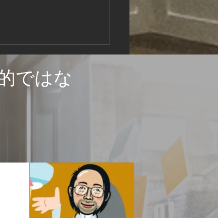
は錆びるので塗り替え時
確認
的ではな