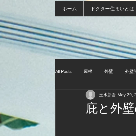
ホーム
ドクター住まいとは
All Posts
屋根
外壁
外壁
玉水新吾
May 29, 
庇と外壁