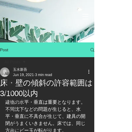
Post
All Posts
玉水新吾
All Posts
Jun 19, 2021
3 min read
床・壁の傾斜の許容範囲は
屋根
3/1000以内
外壁
外壁開口部
建物の水平・垂直は重要となります。
不同沈下などの問題が生じると、水
バルコニー
平・垂直に不具合が生じて、建具の開
その他
閉がうまくいきません。床では、同じ
工事現場
方向にビー玉が転がります。