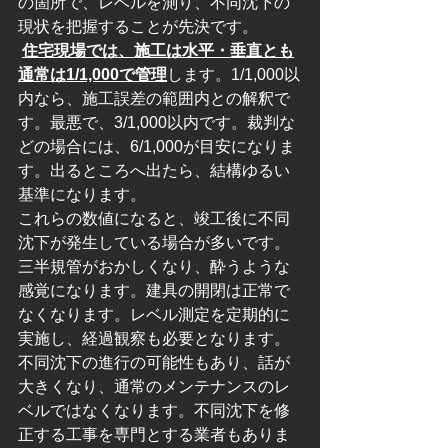
の箇所で、レベルを測り、不同沈下の
現状を把握することが先決です。
住宅現場では、施工は水平・垂直とも
通常は1/1,000で管理
します。1/1,000以
内なら、施工誤差の範囲内との解釈で
す。最悪で、3/1,000以内です。裁判な
どの場合には、6/1,000が目安になりま
す。出るところへ出たら、結構ゆるい
基準になります。
これらの数値になると、竣工後に不同
沈下が発生している場合が多いです。
三半規管がおかしくなり、酔うような
感覚になります。建具の開閉は正常で
なくなります。レベル測定を定期的に
実施し、経過観察も必要となります。
不同沈下の進行の可能性もあり、話が
大きくなり、通常のメンテナンスのレ
ベルではなくなります。不同沈下を修
正する工事を専門とする業者もありま