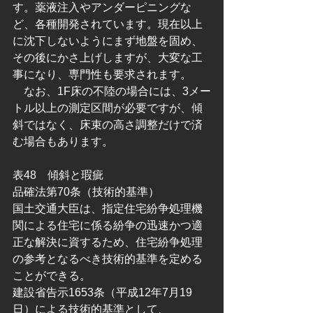
す。薬液注入やアンダーピニングな
ど、各種開発されています。現在以上
に沈下しないようにまず地盤を固め、
その後にかさ上げしますが、大変な工
事になり、専門性も要求されます。
　なお、1F床の不陸の場合には、3メー
トル以上の測定区間が必要ですが、傾
斜ではなく、床束の高さ調整だけで済
む場合もあります。
表48　傾斜と瑕疵
品確法第70条（技術的基準）
国土交通大臣は、指定住宅紛争処理機
関による住宅に係る紛争の迅速かつ適
正な解決に資するため、住宅紛争処理
の参考となるべき技術的基準を定める
ことができる。
建設省告示1653条（平成12年7月19
日）による技術的基準として、