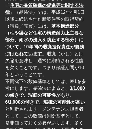
「
住宅の品質確保の促進等に関する法
建物メンテ
律
」（品確法）では、平成12年4月1日
以降に締結された新築住宅の取得契約
（請負／売買）には、
基本構造部分
（柱や梁など住宅の構造耐力上主要な
部分、雨水の浸入を防止する部分）に
ついて、10年間の瑕疵担保責任が義務
づけられています
。瑕疵（かし）とは
欠陥を意味し、通常に期待される性能
を欠くことです。つまり保証期間が10
年ということです。
不同沈下の数値基準としては、表1を参
考にします。品確法によると、
3/1,000
の傾きで、瑕疵の可能性
があり、
6/1,000の傾きで、瑕疵の可能性が高い
と判断されます。メンテナンス担当者
として、この数値は判断基準として、
是非知っておく必要があります。多く