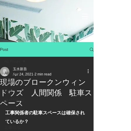
Post
All Posts
玉水新吾
All Posts
Apr 24, 2021
2 min read
現場のブロークンウィン
屋根
ドウズ 人間関係 駐車ス
外壁
外壁開口部
ペース
バルコニー
工事関係者の駐車スペースは確保され
その他
ているか？
工事現場