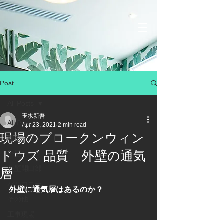
Post
All Posts
玉水新吾
All Posts
Apr 23, 2021
2 min read
現場のブロークンウィン
屋根
ドウズ 品質 外壁の通気
外壁
外壁開口部
層
バルコニー
外壁に通気層はあるのか？
その他
工事現場