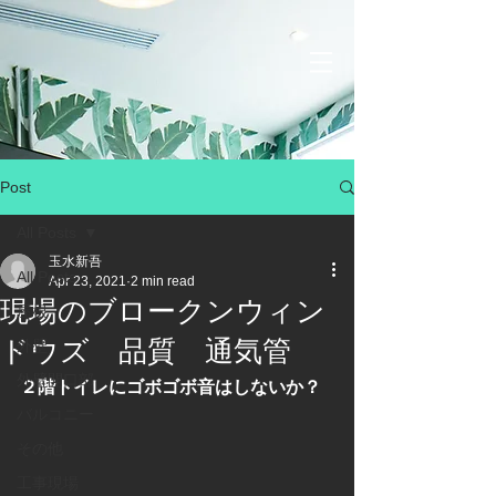
Post
All Posts
玉水新吾
All Posts
Apr 23, 2021
2 min read
現場のブロークンウィン
屋根
ドウズ 品質 通気管
外壁
外壁開口部
２階トイレにゴボゴボ音はしないか？
バルコニー
その他
工事現場