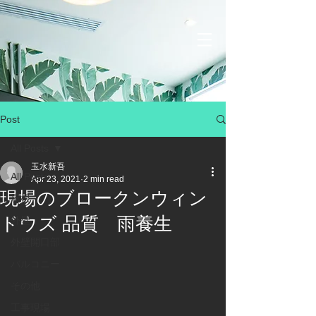
Post
All Posts
玉水新吾
All Posts
Apr 23, 2021
2 min read
現場のブロークンウィン
屋根
ドウズ 品質 雨養生
外壁
外壁開口部
バルコニー
その他
工事現場