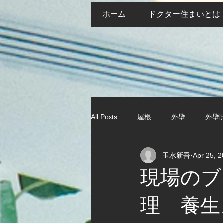
ホーム
ドクター住まいとは
All Posts
屋根
外壁
外壁
玉水新吾
Apr 25, 
現場のブ
理 養生