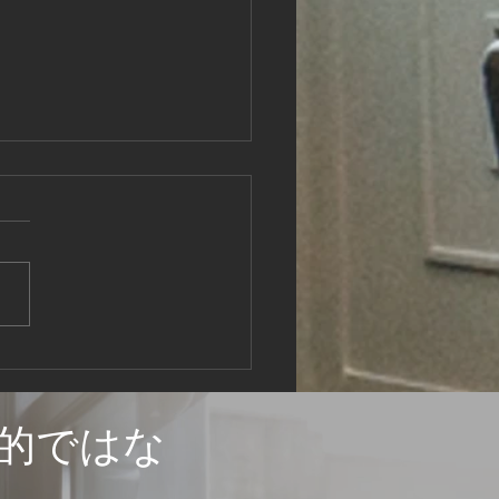
のブロークンウィンドウ
現場管理 敷地の整地
的ではな