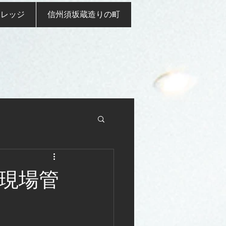
ナレッジ
信州須坂蔵造りの町
現場管