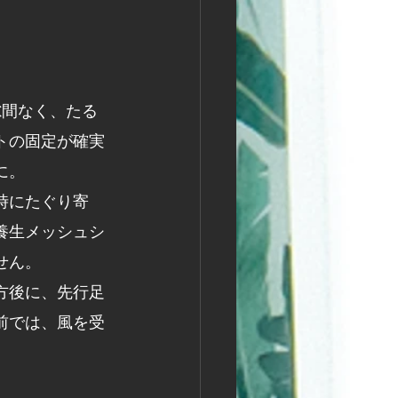
隙間なく、たる
トの固定が確実
に。
時にたぐり寄
養生メッシュシ
せん。
方後に、先行足
前では、風を受