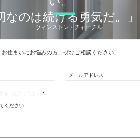
い。
大切なのは続ける勇気だ。」
© 2021by Beeplussystems
​ウィンストン・チャーチル
お住まいにお悩みの方、ぜひご相談ください。
容をご記入ください