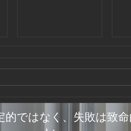
コラム④ 安全第一
コラム④ 安全第一 1906年、ア
メリカの鉄鋼メーカー、U.S.スチ
ール社（米）のゲーリー社長は、
労働者の災害が多発している状態
を見て、「安全第一、品質第二、
生産第三」を社是に掲げました。
現場
これを徹底したところ、災害の発
ズ 
生件数は減少し、同時に製品の品
定的ではなく、失敗は致命
質や生産性も向上しました。...