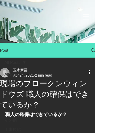
Post
All Posts
玉水新吾
All Posts
Apr 24, 2021
2 min read
現場のブロークンウィン
屋根
ドウズ 職人の確保はでき
外壁
外壁開口部
ているか？
バルコニー
職人の確保はできているか？
その他
工事現場