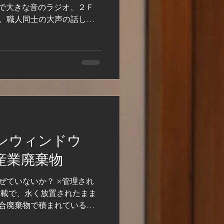
Ｆで大きな音のラジオ、２Ｆ
。職人同士の大声の話し
のは不愉快。 聞かれてはな
不可。騒音は人により感じ
ンウィンドウ
産業廃棄物
ぜていないか？ ×管理され
満載で、永く放置されたまま
合廃棄物で積まれているの
ュース空き缶も一緒にゴミ箱