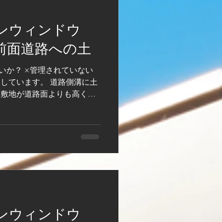
ンウィンドウ
前面道路への土
いか？ ×管理されていない
出しています。 道路側溝に土
 敷地が道路面よりも高く、
ます。 工事中は、仮設土留
ります。敷地からでるの
ンウィンドウ