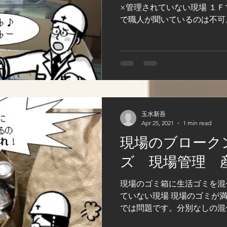
×管理されていない現場 １
で職人が聞いているのは不可
声・内容が、近所に筒抜けな
らない内容を大声で話すのは
方が異なるので注意し...
玉水新吾
Apr 25, 2021
1 min read
現場のブローク
ズ 現場管理 
現場のゴミ箱に生活ゴミを混
ていない現場 現場のゴミが
では問題です。分別なしの混
は不可です。 弁当かすやジ