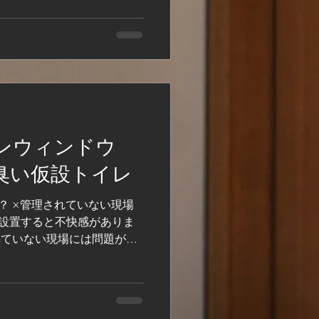
.
ンウィンドウ
臭い仮設トイレ
？ ×管理されていない現場
設置すると不快感がありま
れていない現場には問題が多
レットペーパーなし・匂い・
ます。...