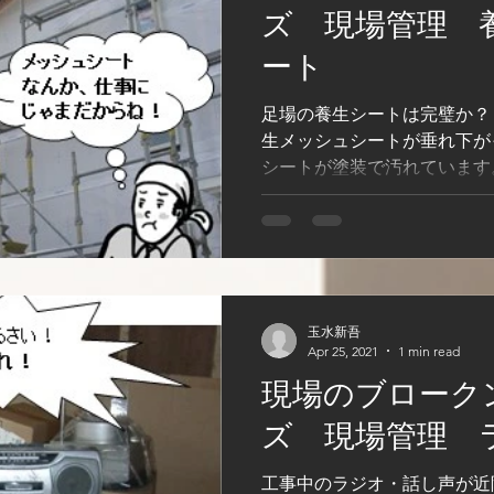
ズ 現場管理 
ート
足場の養生シートは完璧か？ 
生メッシュシートが垂れ下が
シートが塗装で汚れています
間が大きいです。養生メッシ
ません。 養生メッシュシー
す。 ...
玉水新吾
Apr 25, 2021
1 min read
現場のブローク
ズ 現場管理 
工事中のラジオ・話し声が近