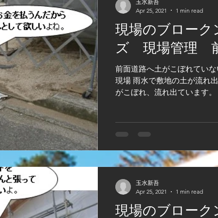
玉水新吾
Apr 25, 2021
1 min read
現場のブローク
ズ 現場管理 
前面道路へ土がこぼれていな
現場 雨水で敷地の土が流れ
がこぼれ、流れ出ています。
法面になっているのでこぼれ
めをしなければ近隣迷惑にな
は、すべて問題点...
玉水新吾
Apr 25, 2021
1 min read
現場のブローク