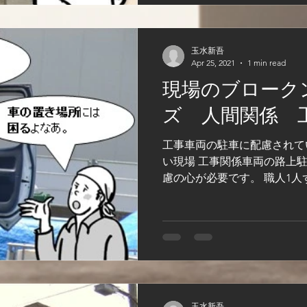
玉水新吾
Apr 25, 2021
1 min read
現場のブローク
ズ 人間関係 
工事車両の駐車に配慮されて
い現場 工事関係車両の路上
慮の心が必要です。 職人1人
ると大変です。 大きな車を
隣は不愉快です。...
玉水新吾