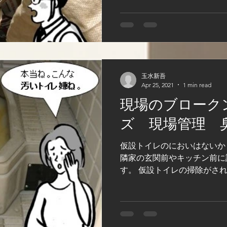
に入っているのは不可です。..
玉水新吾
Apr 25, 2021
1 min read
現場のブローク
ズ 現場管理 
仮設トイレのにおいはないか
隣家の玄関前やキッチン前に
す。 仮設トイレの掃除がさ
いです。 消臭剤なし・トイ
泥・汚れでは、建物が悪く見え