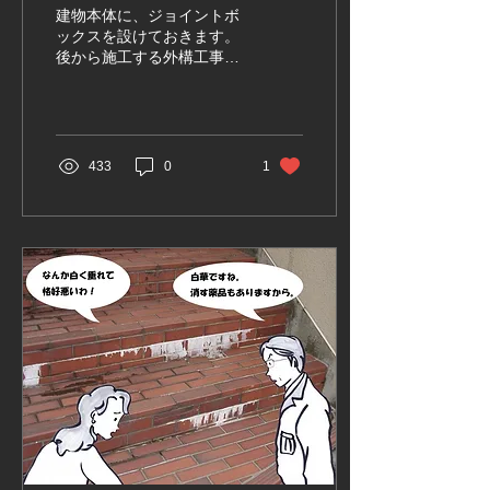
建物本体に、ジョイントボ
ックスを設けておきます。
後から施工する外構工事の
電気配線と、ジョイントボ
ックスで接続することにな
ります。 建築の業者と外構
業者は別ですから、外構工
事の電気屋も別になること
433
0
1
が通常です。外構工事の電
気配線は、電気屋ではな
く、外構業者が行いますか
ら、専門で...