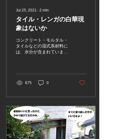
Jul 25, 2021
∙
2
min
タイル・レンガの白華現
象はないか
コンクリート・モルタル・
タイルなどの湿式系材料に
は、水分が含まれていま
す。材料の中に含まれる、
水酸化カルシウム（アルカ
リ性）が、水のあるところ
で、空気中の炭酸ガスと反
応して、炭酸カルシウム
675
0
（中性）という白い粉にな
ったものです。この白い粉
が“白華”・“エフロレッセン
ス”と呼ば...