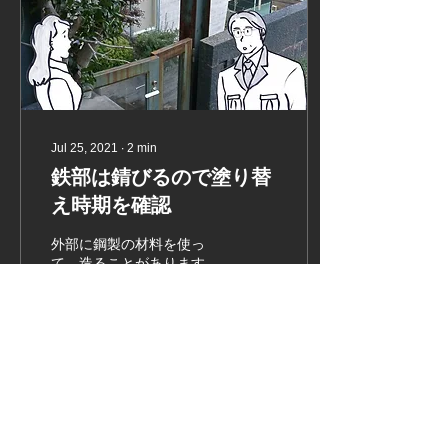
Jul 25, 2021
∙
2
min
鉄部は錆びるので塗り替
え時期を確認
外部に鋼製の材料を使っ
て、造ることがあります。
特に設計者が、こだわりの
強い場合には行いたがりま
す。人の家で実験的に、遊
ばれても困るのですが、結
構主張する人がいます。 デ
ザイン上はよいと思います
239
0
がが、多くの鉄部材の“防
錆処理”がうまくいかず
に、数年経過すると、錆が