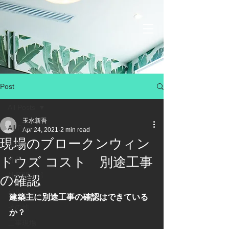
Post
All Posts
玉水新吾
All Posts
Apr 24, 2021
2 min read
現場のブロークンウィン
屋根
ドウズ コスト 別途工事
外壁
外壁開口部
の確認
バルコニー
建築主に別途工事の確認はできている
その他
か？
工事現場