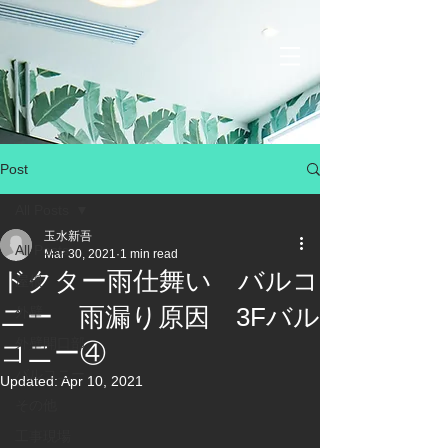
Post
All Posts
玉水新吾
All Posts
Mar 30, 2021
1 min read
ドクター雨仕舞い バルコ
屋根
ニー 雨漏り原因 3Fバル
外壁
外壁開口部
コニー④
バルコニー
Updated:
Apr 10, 2021
その他
工事現場