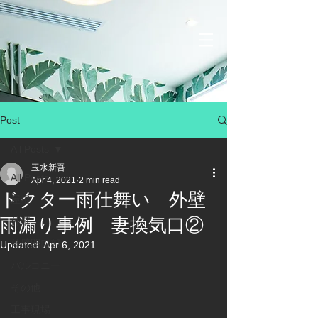
Post
All Posts
玉水新吾
All Posts
Apr 4, 2021
2 min read
ドクター雨仕舞い 外壁
屋根
雨漏り事例 妻換気口②
外壁
外壁開口部
Updated:
Apr 6, 2021
バルコニー
その他
工事現場