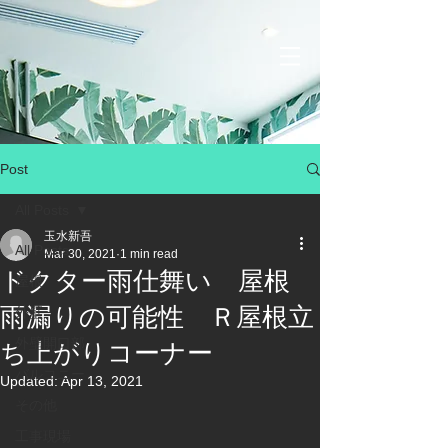
Post
All Posts
玉水新吾
All Posts
Mar 30, 2021
1 min read
ドクター雨仕舞い 屋根
屋根
雨漏りの可能性 Ｒ屋根立
外壁
外壁開口部
ち上がりコーナー
バルコニー
Updated:
Apr 13, 2021
その他
工事現場