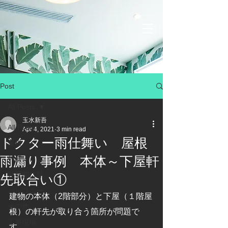
Post
All Posts
玉水新吾
All Posts
Apr 4, 2021
3 min read
ドクター雨仕舞い 屋根
屋根
雨漏り事例 本体～下屋軒
外壁
外壁開口部
先取合い①
バルコニー
建物の本体（2階部分）と下屋（１階屋
その他
根）の軒先が取り合う箇所が問題で
工事現場
す。