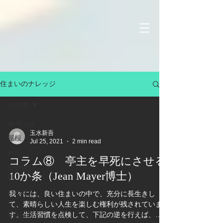
住まいのナレッジ
その他
All Posts
玉水新吾
屋根
Jul 25, 2021
2 min read
外壁
コラム⑧ 亭主を早死にさせる
外壁開口
10か条（Jean Mayer博士）
部
バルコニ
我々には、良い住まいの中で、充分に長生きし
ー
て、素晴らしい人生を楽しむ権利が残されていま
す。生活習慣を点検して、下記の逆を行えば、長
その他