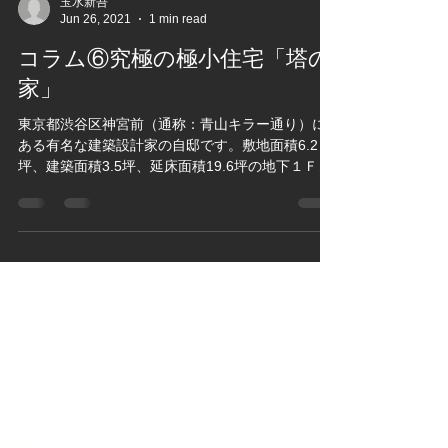
玉水新吾
Jun 26, 2021
1 min read
コラム⑥究極の極小住宅「塔の
家」
東京都渋谷区神宮前（通称：青山キラー通り）に
ある有名な建築設計家の自邸です。敷地面積6.2
坪、建築面積3.5坪、延床面積19.6坪の地下１Ｆ地
上５Ｆ建ての鉄筋コンクリート打放し仕上げの住
宅で1967年竣工です。 どうしても都心に住むとい
う気持ちでの実現で、面積からいって、タ...