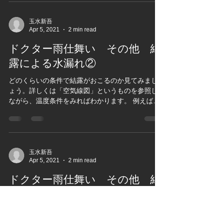
結露は、目に見えるものであり、異常に気付くこ
とが可能です。ふき取るなどの手入れもやろうと
思えばできます。内部結露は、目には直接見えま
せん。気付かないうちに壁体内に結露していま
す。壁体内は乾燥しにくい状態であり、外気の温
度差、つまり...
玉水新吾
Apr 5, 2021
2 min read
ドクター雨仕舞い その他 結
露による水漏れ②
どのくらいの条件で結露がおこるのか見てみまし
ょう。詳しくは「空気線図」というものを参照し
ながら、温度条件をみればわかります。 例えば、
室内温度20℃、相対湿度60％の場合、結露が発生
する室外温度は、 アルミサッシ枠は7.7℃ 単板ガ
ラス3㎜は8.5℃...
玉水新吾
Apr 5, 2021
2 min read