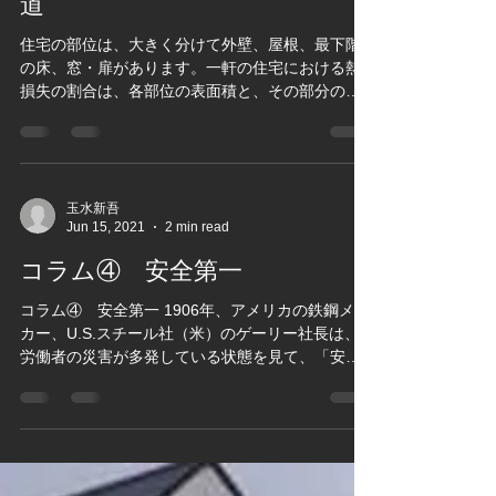
コラム⑤ 住宅からの熱の逃げ
道
住宅の部位は、大きく分けて外壁、屋根、最下階
の床、窓・扉があります。一軒の住宅における熱
損失の割合は、各部位の表面積と、その部分の熱
の通りやすさで決まります。 窓・扉といった開口
部は全面積の25%程しかない場合でも、熱の損失
量は壁面の約2.5倍になっています。「新省エネ基
準...
玉水新吾
Jun 15, 2021
2 min read
コラム④ 安全第一
コラム④ 安全第一 1906年、アメリカの鉄鋼メー
カー、U.S.スチール社（米）のゲーリー社長は、
労働者の災害が多発している状態を見て、「安全
第一、品質第二、生産第三」を社是に掲げまし
た。これを徹底したところ、災害の発生件数は減