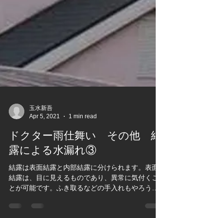
玉水新吾
Apr 5, 2021
1 min read
ドクター雨仕舞い その他 結
露による水漏れ③
結露は表面結露と内部結露に分けられます。表面